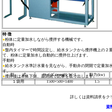
特 徴
●
粉体に定量加水しながら攪拌する機械です。
自動時
●
盤内タイマーで時間設定し、給水タンクから攪拌機上の２
て、粉体に定量加水し自動的に攪拌仕上げます。
手動時
●
給水タンク水準計水量を見ながら、手動弁の閉開で定量加
す。
型 式
サイズ (mm)H･W･L
動力(kw)
●
攪拌後は本体下側、蓋閉開で記事を取り出します。
１袋用
1500×500×1400
1.5
詳しくは資料請求をク
資