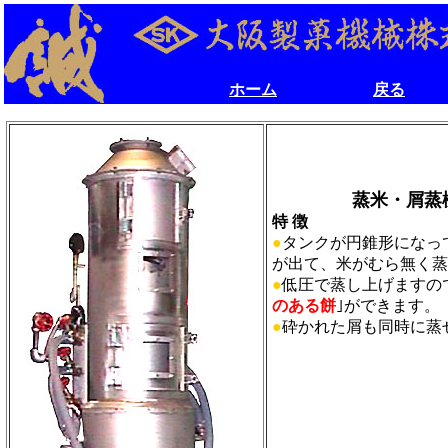
ホーム
戻る
ホーム
戻る
蒸米・屑蒸機
特 徴
●
タンクが円錐形になっ
が出て、米がむら無く蒸
●
低圧で蒸し上げますの
のある餅
｣ができます。
●
砕かれた屑も同時に蒸