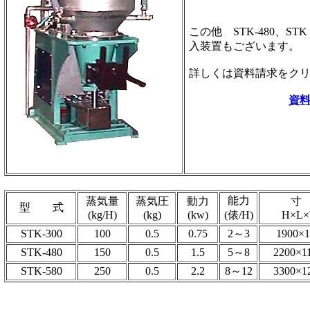
この他 STK-480、ST
入装置もございます。
詳しくは資料請求をク
資
能力
蒸気量
蒸気圧
動力
寸
型 式
(kg/H)
(kg)
(kw)
(俵/H)
H×L×
STK-300
100
0.5
0.75
2～3
1900×1
STK-480
150
0.5
1.5
5～8
2200×1
STK-580
250
0.5
2.2
8～12
3300×1