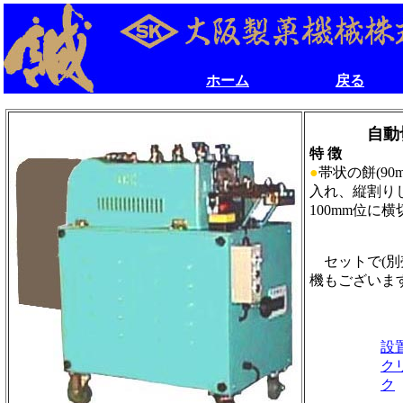
ホーム
戻る
ホーム
戻る
自動
特 徴
●
帯状の餅(90
入れ、縦割りし
100mm位に
セットで(別
機もございま
設
ク
ク