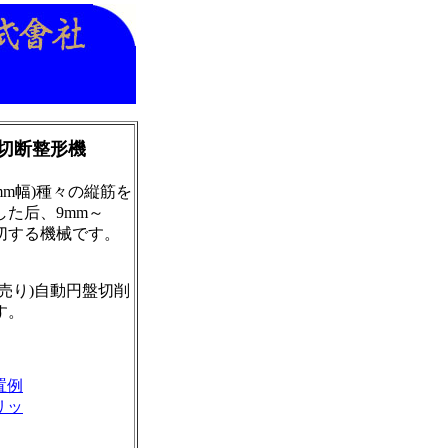
切断整形機
mm幅)種々の縦筋を
た后、9mm～
横切する機械です。
売り)自動円盤切削
す。
置例
リッ