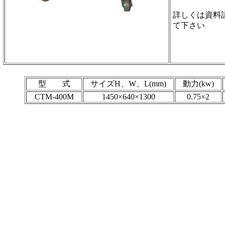
詳しくは資料
て下さい
型 式
サイズH、W、L(mm)
動力(kw)
CTM-400M
1450×640×1300
0.75×2