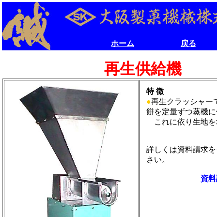
設置例
クリック
ホーム
戻る
ホーム
戻る
再生供給機
特 徴
●
再生クラッシャー
餅を定量ずつ蒸機に
これに依り生地を
詳しくは資料請求を
さい。
資料