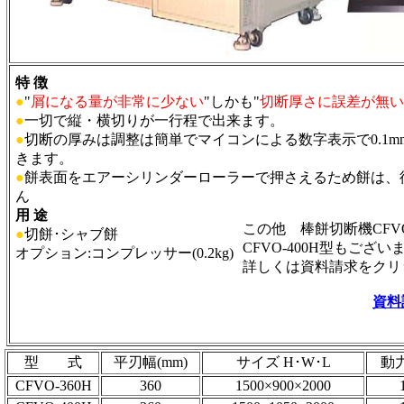
特 徴
●
"
屑になる量が非常に少ない
"しかも"
切断厚さに誤差が無い
●
一切で縦・横切りが一行程で出来ます。
●
切断の厚みは調整は簡単でマイコンによる数字表示で0.1m
きます。
●
餅表面をエアーシリンダーローラーで押さえるため餅は、
ん
用 途
この他 棒餅切断機CFVO
●
切餅･シャブ餅
CFVO-400H型もござい
オプション:コンプレッサー(0.2kg)
詳しくは資料請求をクリ
資料
型 式
平刃幅(mm)
サイズ H･W･L
動力
CFVO-360H
360
1500×900×2000