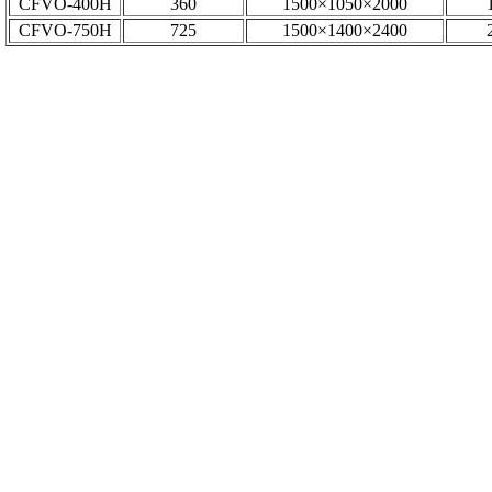
CFVO-400H
360
1500×1050×2000
CFVO-750H
725
1500×1400×2400